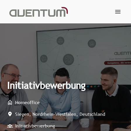
Zum
Inhalt
Startseite
springen
Initiativbewerbung
Homeoffice
Siegen
,
Nordrhein-Westfalen
,
Deutschland
Initiativbewerbung